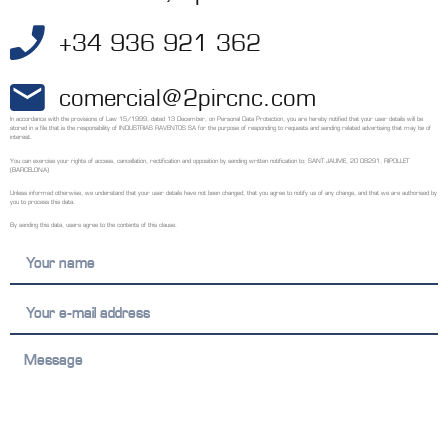
+34 936 921 362
comercial@2pircnc.com
In accordance with the provisions of Law 15/1999, dated 13 December, on Personal Data Protection, you are hereby notified that your user details will be
stored in a file that is the responsibility of INDUSTRIAS RAVENTOS SA for the purpose of responding to requests and sending related advertising that may be of
interest.
You can exercise your rights of access, cancellation, rectification and opposition by sending written notification to: SANT JAUME, 20 08291, RIPOLLET
(BARCELONA)
Unless informed otherwise, we understand that your user details have not been changed, that you agree to notify us of any change, and that we are authorised by
you to process this data.
By sending this data, users agree to the contents of this clause.